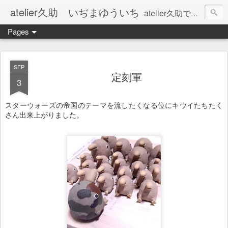
atelier久助 いぢまゆういち
atelier久助では土と火から暖かなモノたちを生み出しています。 ご覧になられた方が和んで頂ければ幸いです。
Pages
SEP
定刻軍
3
スターウォーズの帝国のテーマを流したくなる位にキウイたちたく
さん出来上がりました。