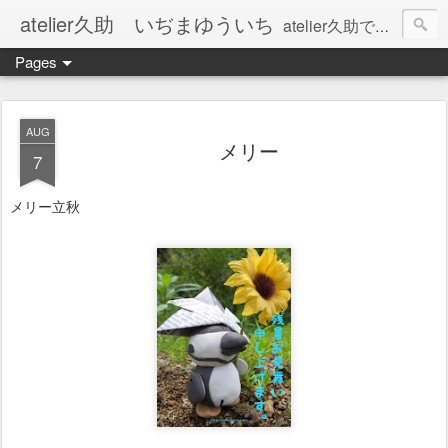
atelier久助 いぢまゆういち
atelier久助では土と火から暖かなモノたちを生み出しています。 ご覧になられた方が和んで頂ければ幸いです。
Pages
AUG
メリー
7
メリー立秋