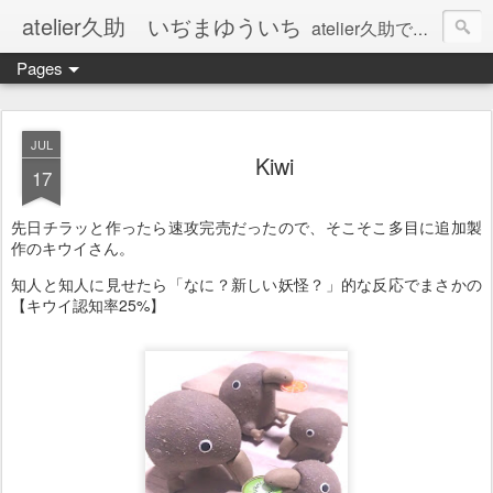
atelier久助 いぢまゆういち
atelier久助では土と火から暖かなモノたちを生み出しています。 ご覧になられた方が和んで頂ければ幸いです。
Pages
JUL
Kiwi
17
先日チラッと作ったら速攻完売だったので、そこそこ多目に追加製
作のキウイさん。
知人と知人に見せたら「なに？新しい妖怪？」的な反応でまさかの
【キウイ認知率25%】