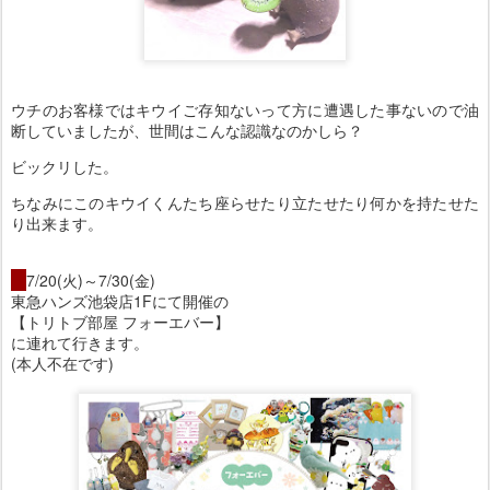
ウチのお客様ではキウイご存知ないって方に遭遇した事ないので油
断していましたが、世間はこんな認識なのかしら？
ビックリした。
ちなみにこのキウイくんたち座らせたり立たせたり何かを持たせた
り出来ます。
・
7/20(火)～7/30(金)
東急ハンズ池袋店1Fにて開催の
【トリトブ部屋 フォーエバー】
に連れて行きます。
(本人不在です)