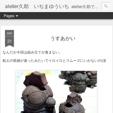
atelier久助 いぢまゆういち
atelier久助では土と火から暖かなモノたちを生み出しています。 ご覧になられた方が和んで頂ければ幸いです。
Pages
MAY
うすあかい
21
なんだか今回は組み立てが進まない。
粘土の収縮が違ったみたいでイロイロとスムーズにいかないの(涙