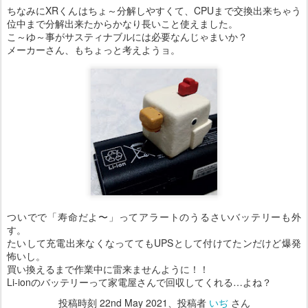
ちなみにXRくんはちょ～分解しやすくて、CPUまで交換出来ちゃう
位中まで分解出来たからかなり長いこと使えました。
こ～ゆ～事がサスティナブルには必要なんじゃまいか？
メーカーさん、もちょっと考えようョ。
ついでで「寿命だよ〜」ってアラートのうるさいバッテリーも外
す。
たいして充電出来なくなっててもUPSとして付けてたンだけど爆発
怖いし。
買い換えるまで作業中に雷来ませんように！！
Li-ionのバッテリーって家電屋さんで回収してくれる…よね？
投稿時刻
22nd May 2021
、投稿者
いぢ
さん