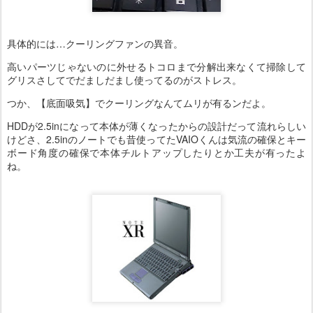
具体的には…クーリングファンの異音。
高いパーツじゃないのに外せるトコロまで分解出来なくて掃除して
グリスさしてでだましだまし使ってるのがストレス。
つか、【底面吸気】でクーリングなんてムリが有るンだよ。
HDDが2.5inになって本体が薄くなったからの設計だって流れらしい
けどさ、2.5inのノートでも昔使ってたVAIOくんは気流の確保とキー
ボード角度の確保で本体チルトアップしたりとか工夫が有ったよ
ね。