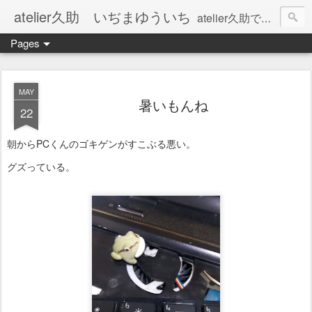
atelier久助 いぢまゆういち
atelier久助では土と火から暖かなモノたちを生み出しています。 ご覧になられた方が和んで頂ければ幸いです。
Pages
MAY
暑いもんね
22
朝からPCくんのゴキゲンがすこぶる悪い。
グズっている。