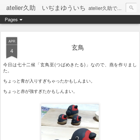
atelier久助 いぢまゆういち
atelier久助では土と火から暖かなモノたちを生み出しています。 ご覧になられた方が和んで頂ければ幸いです。
Pages
APR
玄鳥
4
今日は七十二候「玄鳥至(つばめきたる)」なので、燕を作りまし
た。
ちょっと青が入りすぎちゃったかもしんまい。
ちょっと赤が強すぎたかもしんまい。