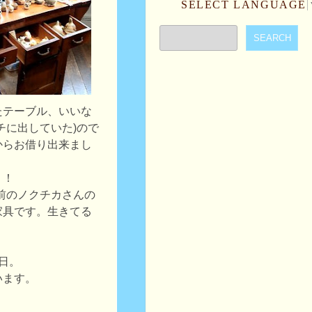
SELECT LANGUAGE
たテーブル、いいな
チに出していた)ので
からお借り出来まし
！！
前のノクチカさんの
家具です。生きてる
日。
います。