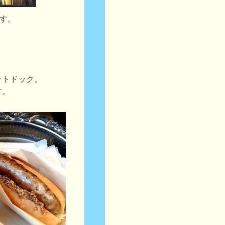
です。
…
ットドック。
す。