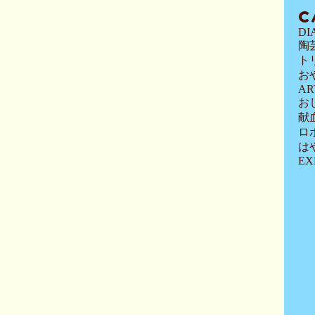
C
DI
陶
ト
お
AR
お
献
ロ
は
EX