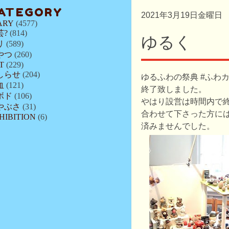
ATEGORY
2021年3月19日金曜日
ARY
(4577)
芸?
(814)
ゆるく
リ
(589)
やつ
(260)
T
(229)
しらせ
(204)
ゆるふわの祭典 #ふわカ
血
(121)
終了致しました。
ボド
(106)
やはり設営は時間内で終
やぶさ
(31)
合わせて下さった方に
HIBITION
(6)
済みませんでした。