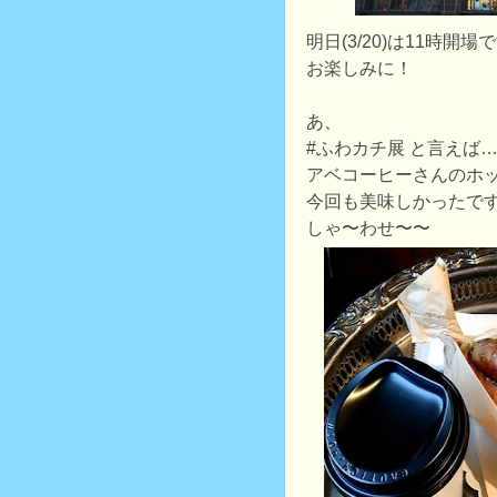
明日(3/20)は11時開場
お楽しみに！
あ、
#ふわカチ展 と言えば
アベコーヒーさんのホ
今回も美味しかったで
しゃ〜わせ〜〜