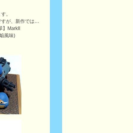
ます。
ですが、新作では…
MarkII
焔風味)