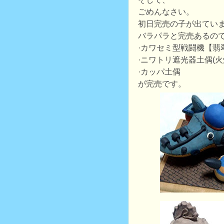
ごめんなさい。
初日完売の子が出てい
バラパラと完売あるの
·カワセミ型戦闘機【翡翠】
·ニワトリ遮光器土偶(火
·カッパ土偶
が完売です。