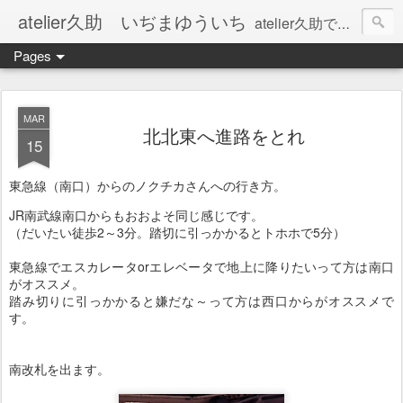
atelier久助 いぢまゆういち
atelier久助では土と火から暖かなモノたちを生み出しています。 ご覧になられた方が和んで頂ければ幸いです。
Pages
MAR
北北東へ進路をとれ
15
東急線（南口）からのノクチカさんへの行き方。
JR南武線南口からもおおよそ同じ感じです。
（だいたい徒歩2～3分。踏切に引っかかるとトホホで5分）
東急線でエスカレータorエレベータで地上に降りたいって方は南口
がオススメ。
踏み切りに引っかかると嫌だな～って方は西口からがオススメで
す。
南改札を出ます。