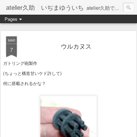
atelier久助 いぢまゆういち
atelier久助では土と火から暖かなモノたちを生み出しています。 ご覧になられた方が和んで頂ければ幸いです。
Pages
MAR
ウルカヌス
7
ガトリング砲製作
(ちょっと構造甘いケド許して)
何に搭載されるかな？