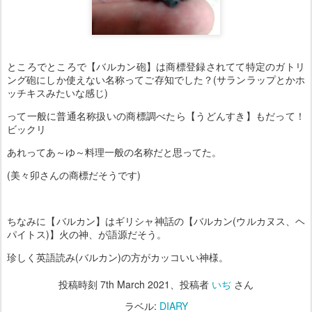
ところでところで【バルカン砲】は商標登録されてて特定のガトリ
ング砲にしか使えない名称ってご存知でした？(サランラップとかホ
ッチキスみたいな感じ)
って一般に普通名称扱いの商標調べたら【うどんすき】もだって！
ビックリ
あれってあ～ゆ～料理一般の名称だと思ってた。
(美々卯さんの商標だそうです)
ちなみに【バルカン】はギリシャ神話の【バルカン(ウルカヌス、ヘ
パイトス)】火の神、が語源だそう。
珍しく英語読み(バルカン)の方がカッコいい神様。
投稿時刻
7th March 2021
、投稿者
いぢ
さん
ラベル:
DIARY