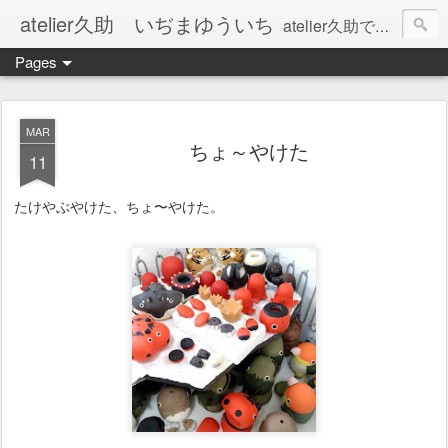
atelier久助 いぢまゆういち
atelier久助では土と火から暖かなモノたちを生み出しています。 ご覧になられた方が和んで頂ければ幸いです。
Pages
MAR
ちょ～やけた
11
たけやぶやけた、ちょ〜やけた。