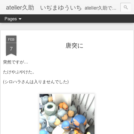
atelier久助 いぢまゆういち
atelier久助では土と火から暖かなモノたちを生み出しています。 ご覧になられた方が和んで頂ければ幸いです。
Pages
FEB
唐突に
7
突然ですが…
たけやぶやけた。
(シロハラさんは入りませんでした)