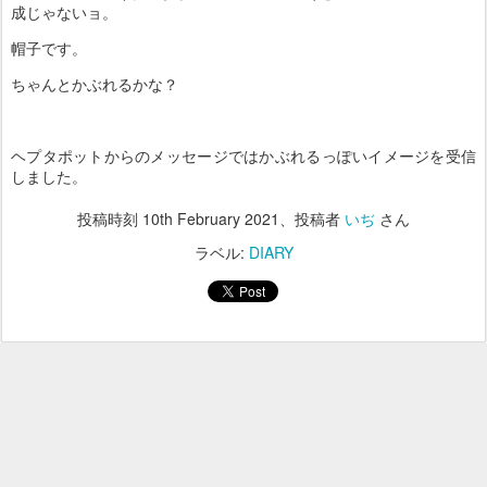
成じゃないョ。
帽子です。
ちゃんとかぶれるかな？
ヘプタポットからのメッセージではかぶれるっぽいイメージを受信
しました。
投稿時刻
10th February 2021
、投稿者
いぢ
さん
ラベル:
DIARY