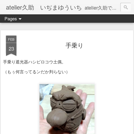
atelier久助 いぢまゆういち
atelier久助では土と火から暖かなモノたちを生み出しています。 ご覧になられた方が和んで頂ければ幸いです。
Pages
FEB
手乗り
23
手乗り遮光器ハシビロコウ土偶。
（もぅ何言ってるンだか判らない）