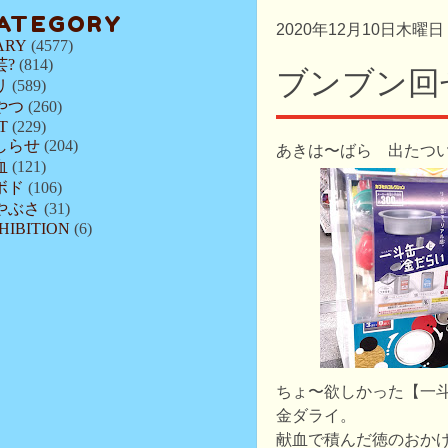
ATEGORY
2020年12月10日木曜日
ARY
(4577)
芸?
(814)
ブンブン回
リ
(589)
やつ
(260)
T
(229)
しらせ
(204)
あきは〜ばら 出たつ
血
(121)
ボド
(106)
やぶさ
(31)
HIBITION
(6)
ちょ〜欲しかった【一
金ダライ。
献血で積んだ徳のおか