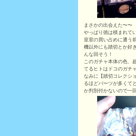
まさかの出会えた〜〜
やっぱり徳は積まれて
皇室の買い占めに遭う前
機以外にも踏切とか好き
んな回そう！
このガチャ本体の色、
てるヒトはドコのガチ
なみに【踏切コレクシ
るほどパーツが多くて
か判別付かないので一