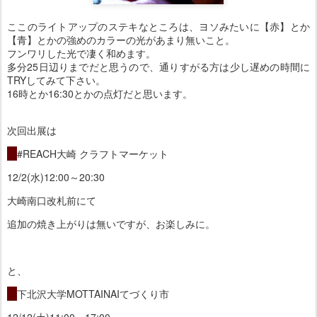
ここのライトアップのステキなところは、ヨソみたいに【赤】とか
【青】とかの強めのカラーの光があまり無いこと。
フンワリした光で凄く和めます。
多分25日辺りまでだと思うので、通りすがる方は少し遅めの時間に
TRYしてみて下さい。
16時とか16:30とかの点灯だと思います。
次回出展は
・
#REACH大崎 クラフトマーケット
12/2(水)12:00～20:30
大崎南口改札前にて
追加の焼き上がりは無いですが、お楽しみに。
と、
・
下北沢大学MOTTAINAIてづくり市