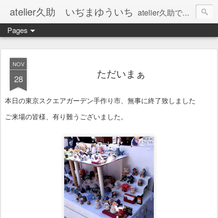
atelier久助 いぢまゆういち
atelier久助では土と火から暖かなモノたちを生み出しています。 ご覧になられた方が和んで頂ければ幸いです。
Pages
NOV
ただいまぁ
28
本日の東京スクエアガーデン手作り市、無事に終了致しました
ご来場の皆様、有り難うございました。