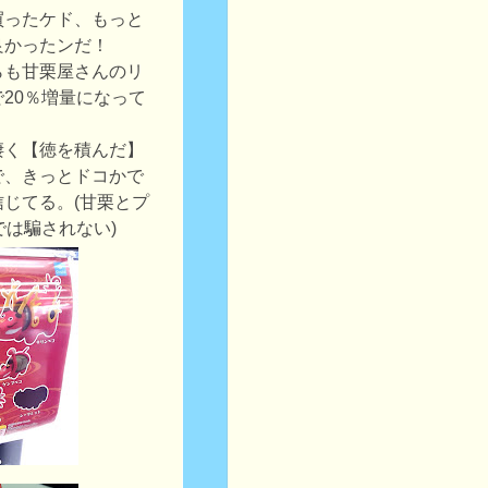
買ったケド、もっと
良かったンだ！
らも甘栗屋さんのリ
20％増量になって
凄く【徳を積んだ】
で、きっとドコかで
じてる。(甘栗とプ
では騙されない)