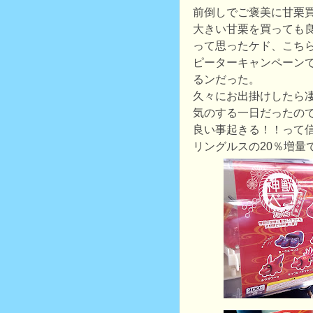
前倒しでご褒美に甘栗
大きい甘栗を買っても
って思ったケド、こち
ピーターキャンペーンで
るンだった。
久々にお出掛けしたら
気のする一日だったの
良い事起きる！！って信
リングルスの20％増量