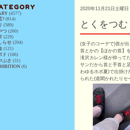
ATEGORY
2020年11月21日土曜日
ARY
(4577)
芸?
(814)
とくをつむ
リ
(589)
やつ
(260)
T
(229)
しらせ
(204)
(女子のコーデで)首が
血
(121)
首とかの【ほかの首】
ボド
(106)
滝沢カレン様が仰って
やぶさ
(31)
サンだから首と手首と足
HIBITION
(6)
わゆるホボ夏)で出掛け
られた(道聞かれたりセ