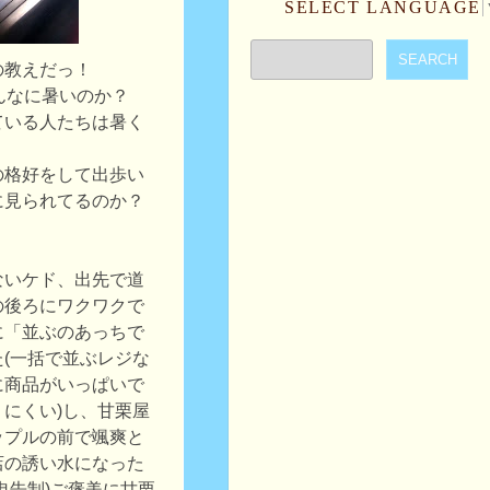
SELECT LANGUAGE
の教えだっ！
んなに暑いのか？
ている人たちは暑く
の格好をして出歩い
に見られてるのか？
ないケド、出先で道
の後ろにワクワクで
に「並ぶのあっちで
(一括で並ぶレジな
に商品がいっぱいで
にくい)し、甘栗屋
ップルの前で颯爽と
店の誘い水になった
申告制)ご褒美に甘栗