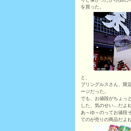
を買った。
と、
プリングルスさん、限定
ージだった。
でも、お値段がちょっ
した、気のせい…だよ
あ～ゆ～のってお値段
てのが売りの商品だよ