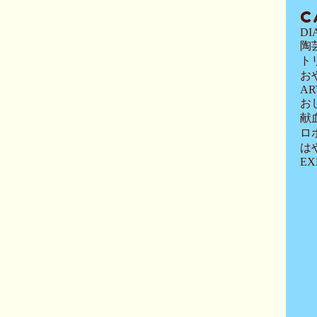
C
DI
陶
ト
お
AR
お
献
ロ
は
EX