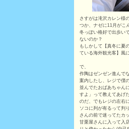
さすがは滝沢カレン様
つか、ナゼに11月がこ
冬っぽい格好で出歩い
ないのか？
もしかして【真冬に夏
ている海外観光客】風
で、
作陶はゼンゼン進んで
案内したし、レジで僕
並んでたおばあちゃん
すよ」って教えてあげた
のだ、でもレジの左右
ソコに列が有るって判り
さんの前で迷ってたカ
甘栗屋さんに入って入
りと偉かったから(自己