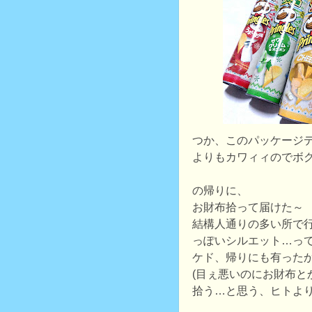
つか、このパッケージ
よりもカワィィのでボ
の帰りに、
お財布拾って届けた～
結構人通りの多い所で
っぽいシルエット…っ
ケド、帰りにも有った
(目ぇ悪いのにお財布と
拾う…と思う、ヒトより