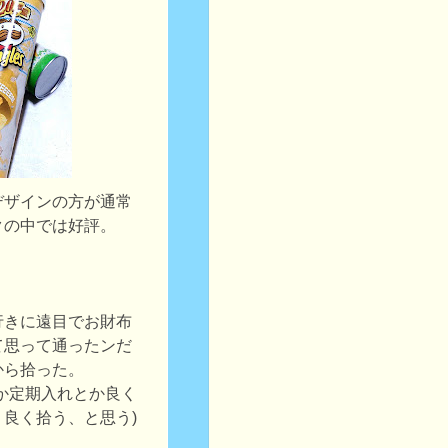
デザインの方が通常
クの中では好評。
行きに遠目でお財布
て思って通ったンだ
から拾った。
か定期入れとか良く
良く拾う、と思う)