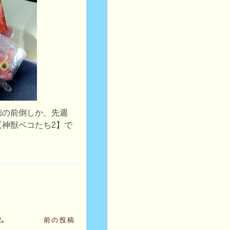
徳の前倒しか、先週
【神獣ベコたち2】で
ム
前の投稿