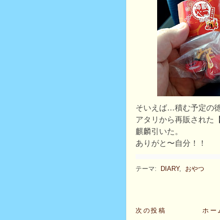
そいえば…積む予定の
アタリから再販された
麒麟引いた。
ありがと〜自分！！
テーマ:
DIARY
,
おやつ
次の投稿
ホー