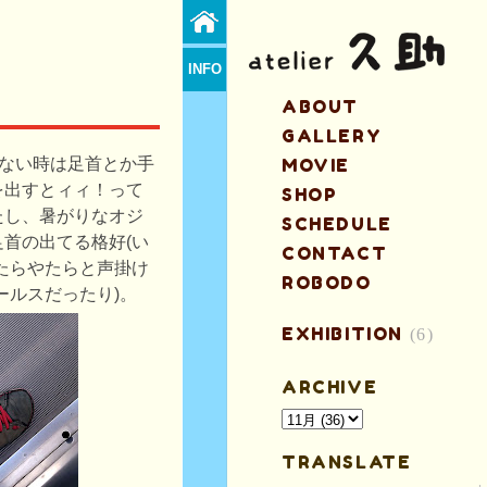
INFO
ABOUT
GALLERY
出ない時は足首とか手
MOVIE
を出すとィィ！って
SHOP
たし、暑がりなオジ
SCHEDULE
首の出てる格好(い
CONTACT
たらやたらと声掛け
ROBODO
ールスだったり)。
EXHIBITION
(6)
ARCHIVE
TRANSLATE