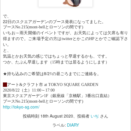
で、
22日のスクエアガーデンのブース発表になってました。
ブースNo.215(mont-bellとローソンの間です)
いちお～雨天開催のイベントですが、お天気によっては欠席も有り
得ますので。ご来場予定の方はtwitterとかこのHPとかでご確認下さ
い。
と、
気温とかお天気の感じではちょっと早退するかも、です。
つか、たぶん早退します（15時までは居るようにします）
★持ち込みのご希望は8/21の昼ごろまでにご連絡を。
・
アート&クラフト市 at TOKYO SQUARE GARDEN
2020/8/22（土）11:00～17:00
東京スクエアガーデン1F（銀座線「京橋駅」3番出口直結
）
ブースNo.215(mont-bellとローソンの間です)
http://tokyo-sg.com/
投稿時刻
18th August 2020
、投稿者
いぢ
さん
ラベル:
DIARY