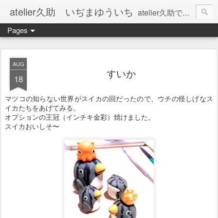
atelier久助 いぢまゆういち
atelier久助では土と火から暖かなモノたちを生み出しています。 ご覧になられた方が和んで頂ければ幸いです。
Pages
AUG
すいか
18
マツコの知らない世界がスイカの回だったので、ウチの怪しげなス
イカたちをあげてみる。
オプションの王冠（インチキ金彩）焼けました。
スイカおいしそ〜