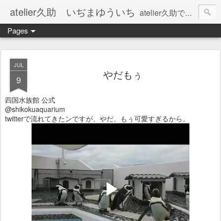
atelier久助 いぢまゆういち
atelier久助では土と火から暖かなモノたちを生み出しています。 ご覧になられた方が和んで頂ければ幸いです。
Pages
JUL
やだもぅ
9
四国水族館 公式
@shikokuaquarium
twitterで流れてきたンですが、やだ、もぅ可愛すぎるから。