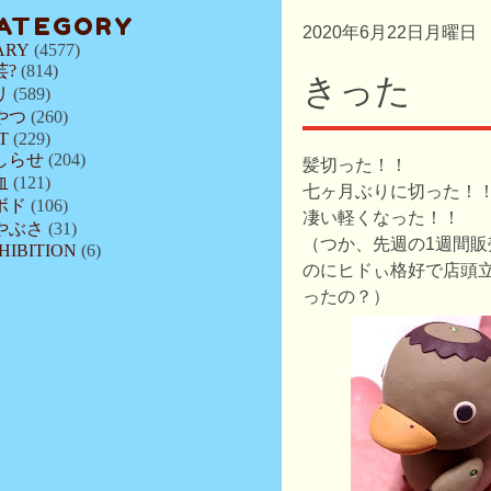
ATEGORY
2020年6月22日月曜日
ARY
(4577)
芸?
(814)
きった
リ
(589)
やつ
(260)
T
(229)
しらせ
(204)
髪切った！！
血
(121)
七ヶ月ぶりに切った！
ボド
(106)
凄い軽くなった！！
やぶさ
(31)
（つか、先週の1週間
HIBITION
(6)
のにヒドぃ格好で店頭
ったの？）