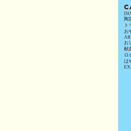
C
DI
陶
ト
お
AR
お
献
ロ
は
EX