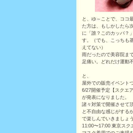
と、ゆ～ことで、ココ
た方は、もしかしたら
に「誰？このカッパ？
す。（でも、こっちも
えてない）
雨だったので美容院ま
足痛い。どれだけ運動
と、
屋外での販売イベント
6/27開催予定【スク
が発表になりました。
諸々対策で開催させて
と不自由な感じがする
で楽しんでいきましょ
11:00〜17:00 東京
マスク着用でのご来場