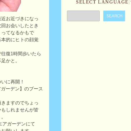
SELECT LANGUAGE
最近お近づきになっ
次回お会いしたとき
」ってなるかもで
基本的にヒトの顔覚
で往復1時間歩いたら
不足かと。
ついに再開！
エアガーデン】のブース
頂きますのでちょっ
かもしれませんが皆
う。
スクエアガーデンにて
をお願いします。