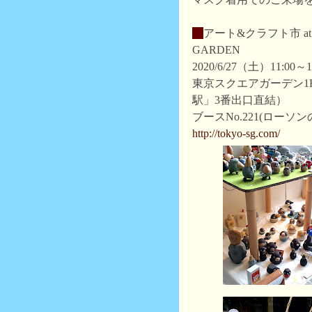
・
アート&クラフト市 at 
GARDEN
2020/6/27（土）11:00～1
東京スクエアガーデン1
駅」3番出口直結
）
ブースNo.221(ローソ
http://tokyo-sg.com/