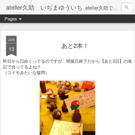
atelier久助 いぢまゆういち
atelier久助では土と火から暖かなモノたちを生み出しています。 ご覧になられた方が和んで頂ければ幸いです。
Pages
JUN
あと2本！
13
昨日から日めくってるのですが…明後日終了だから【あと2日】の表
記で合ってるよね？
（コドモみたいな疑問）