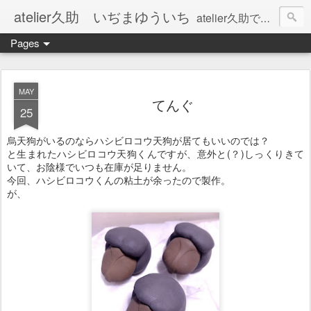
atelier久助 いぢまゆういち
atelier久助では土と火から暖かなモノたちを生み出しています。 ご覧になられた方が和んで頂ければ幸いです。
Pages
MAY
てんぐ
25
烏天狗がいるのならハシビロコウ天狗が居てもいいのでは？
と生まれたハシビロコウ天狗くんですが、意外と(？)しっくりきて
いて、お陰様でいつも在庫が足りません。
今回、ハシビロコウくんの粘土が余ったので製作。
が、