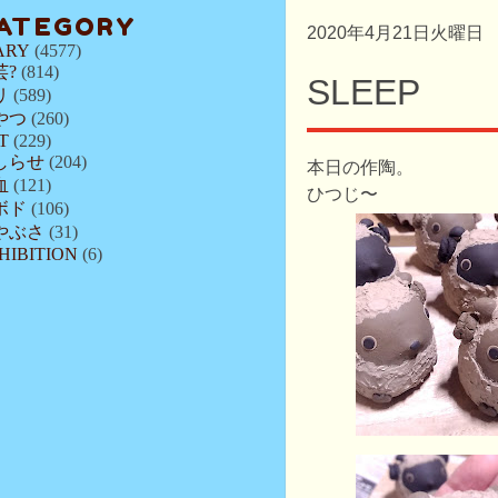
ATEGORY
2020年4月21日火曜日
ARY
(4577)
芸?
(814)
SLEEP
リ
(589)
やつ
(260)
T
(229)
しらせ
(204)
本日の作陶。
血
(121)
ひつじ〜
ボド
(106)
やぶさ
(31)
HIBITION
(6)