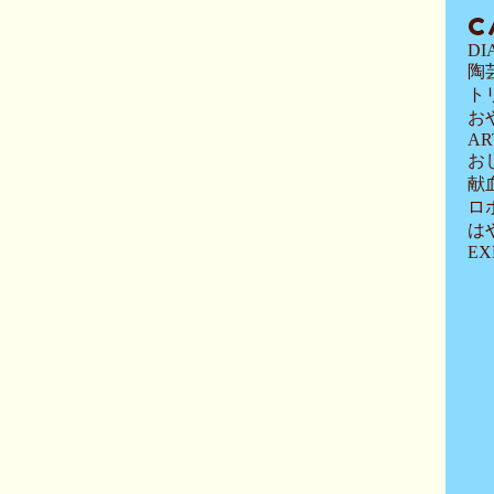
C
DI
陶
ト
お
AR
お
献
ロ
は
EX