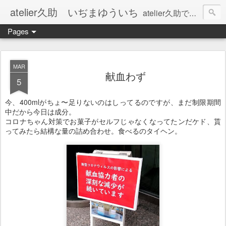
atelier久助 いぢまゆういち
atelier久助では土と火から暖かなモノたちを生み出しています。 ご覧になられた方が和んで頂ければ幸いです。
Pages
MAR
献血わず
5
今、400mlがちょ〜足りないのはしってるのですが、まだ制限期間
中だから今日は成分。
コロナちゃん対策でお菓子がセルフじゃなくなってたンだケド、貰
ってみたら結構な量の詰め合わせ。食べるのタイヘン。