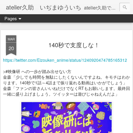
atelier久助 いぢまゆういち
atelier久助では土と火から暖かなモノたちを生み出しています。 ご覧になられた方が和んで頂ければ幸いです。
Pages
MAR
140秒で支度しな！
20
https://twitter.com/Eizouken_anime/status/1240920474785165312
>#映像研 への一歩が踏み出せない方
金森「少しでも時間を無駄にしたくないんですよね。キモチはわか
ります。140秒で1話～4話まで振り返れる動画はいかがでしょう」
金森「ファンの皆さんいいねだけでなくRTもお願いします。最終回
一緒に盛り上げましょう。ツイッターは遊びじゃねえんだよ」