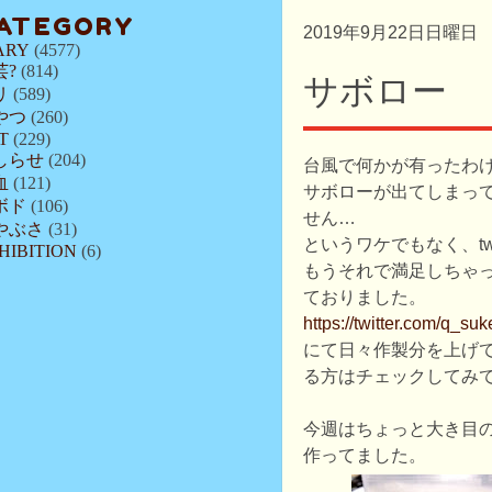
ATEGORY
2019年9月22日日曜日
ARY
(4577)
芸?
(814)
サボロー
リ
(589)
やつ
(260)
T
(229)
しらせ
(204)
台風で何かが有ったわ
血
(121)
サボローが出てしまっ
ボド
(106)
せん…
やぶさ
(31)
というワケでもなく、twi
HIBITION
(6)
もうそれで満足しちゃ
ておりました。
https://twitter.com/q_su
にて日々作製分を上げ
る方はチェックしてみ
今週はちょっと大き目
作ってました。