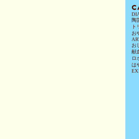
C
DI
陶
ト
お
AR
お
献
ロ
は
EX