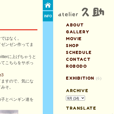
INFO
ABOUT
GALLERY
けではなく。
MOVIE
てゼンゼン作ってま
SHOP
SCHEDULE
tterに上げちゃうと
CONTACT
ってこちらをサボっ
ROBODO
ke3
EXHIBITION
(6)
てますので、気にな
てみそ。
ARCHIVE
の子とペンギン達を
TRANSLATE