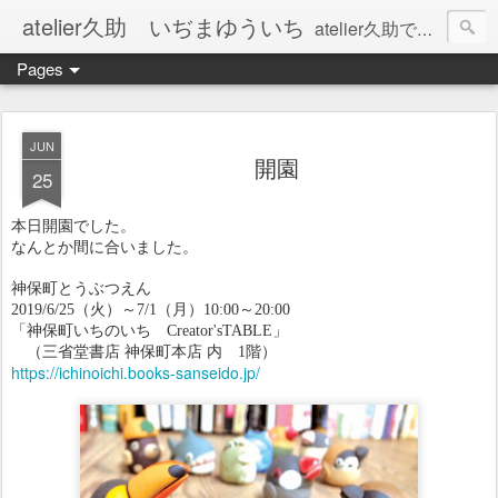
atelier久助 いぢまゆういち
atelier久助では土と火から暖かなモノたちを生み出しています。 ご覧になられた方が和んで頂ければ幸いです。
Pages
JUN
開園
25
本日開園でした。
なんとか間に合いました。
神保町とうぶつえん
2019/6/25（火）～7/1（月）10:00～20:00
「神保町いちのいち Creator'sTABLE」
（三省堂書店 神保町本店 内 1階）
https://ichinoichi.books-sanseido.jp/