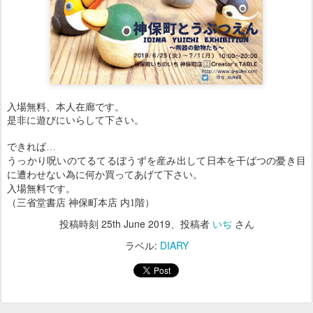
入場無料、本人在廊です。
是非に遊びにいらして下さい。
できれば…
うっかり呪いのてるてるぼうずを産み出して日本を干ばつの憂き目
に遭わせない為に何か買ってあげて下さい。
入場無料です。
（三省堂書店 神保町本店 内1階）
投稿時刻
25th June 2019
、投稿者
いぢ
さん
ラベル:
DIARY