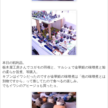
本日の戦利品。
栃木屋工房さんでコガモの羽根と、マルシェで金華鯖の味噌煮と鯨
の柔らか旨煮、等購入。
キブンはイワシだったのですが金華鯖の味噌煮は「他の味噌煮とは
別物ですから」って推してたので食べるの楽しみ。
でもイワシのアヒージョも買ったョ。