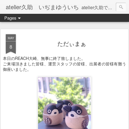
atelier久助 いぢまゆういち
atelier久助では土と火から暖かなモノたちを生み出しています。 ご覧になられた方が和んで頂ければ幸いです。
Pages
MAY
ただぃまぁ
8
本日のREACH大崎、無事に終了致しました。
ご来場頂きました皆様、運営スタッフの皆様、出展者の皆様有難う
御座いました。