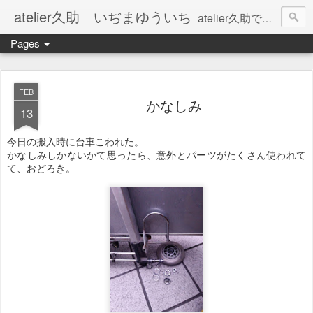
atelier久助 いぢまゆういち
atelier久助では土と火から暖かなモノたちを生み出しています。 ご覧になられた方が和んで頂ければ幸いです。
Pages
FEB
かなしみ
13
今日の搬入時に台車こわれた。
かなしみしかないかて思ったら、意外とパーツがたくさん使われて
て、おどろき。