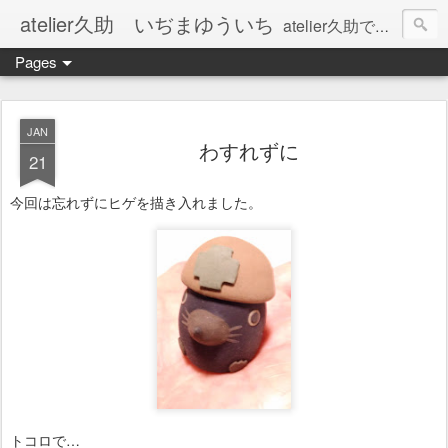
atelier久助 いぢまゆういち
atelier久助では土と火から暖かなモノたちを生み出しています。 ご覧になられた方が和んで頂ければ幸いです。
Pages
JAN
わすれずに
21
今回は忘れずにヒゲを描き入れました。
トコロで…