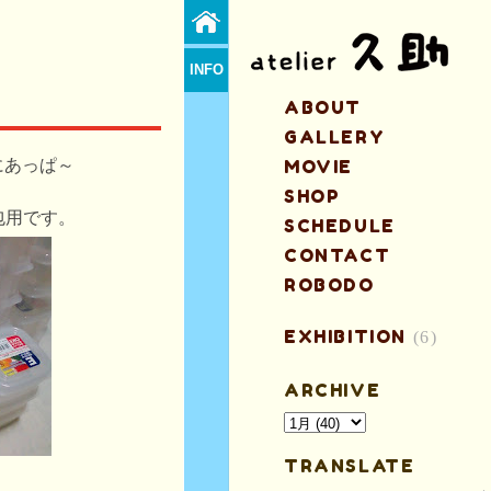
INFO
ABOUT
GALLERY
にあっぱ～
MOVIE
SHOP
包用です。
SCHEDULE
CONTACT
ROBODO
EXHIBITION
(6)
ARCHIVE
TRANSLATE