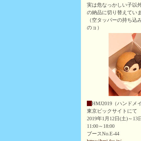
実は危なっかしい子以
の納品に切り替えてい
（空タッパーの持ち込
のョ）
・
HMJ2019（ハンド
東京ビックサイトにて
2019年1月12日(土)～13
11:00～18:00
ブースNo.E-44