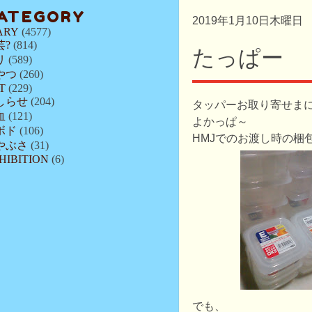
ATEGORY
2019年1月10日木曜日
ARY
(4577)
芸?
(814)
たっぱー
リ
(589)
やつ
(260)
T
(229)
しらせ
(204)
タッパーお取り寄せま
血
(121)
よかっぱ～
ボド
(106)
HMJでのお渡し時の梱
やぶさ
(31)
HIBITION
(6)
でも、