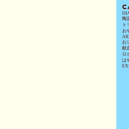
C
DI
陶
ト
お
AR
お
献
ロ
は
EX