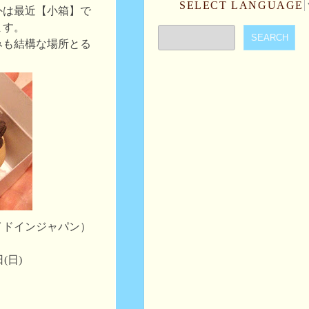
SELECT LANGUAGE
外は最近【小箱】で
ます。
みも結構な場所とる
メイドインジャパン）
日(日)