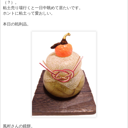
（？）。
粘土売り場行くと一日中眺めて居たいです。
ホントに粘土って愛おしい。
本日の戦利品。
風村さんの鏡餅。