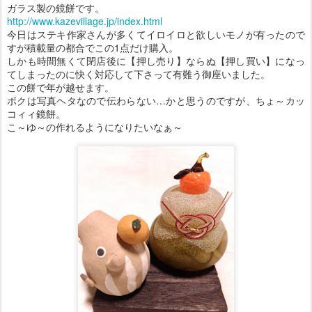
ガラス製の鏡餅です。
http://www.kazevillage.jp/index.html
今日はステキ作家さんが多くてイロイロと欲しいモノが有ったので
すが積載量の都合でこの1点だけ購入。
しかも時間無くて閉店後に【押し売り】ならぬ【押し買い】になっ
てしまったのに快く対応して下さって有難う御座いました。
この餅で年が越せます。
ボクは写真ヘタなので伝わらない…かと思うのですが、ちょ～カッ
コィィ鏡餅。
こ～ゆ～の作れるようになりたいなぁ～