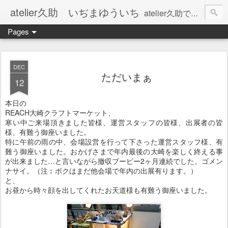
atelier久助 いぢまゆういち
atelier久助では土と火から暖かなモノたちを生み出しています。 ご覧になられた方が和んで頂ければ幸いです。
Pages
DEC
ただいまぁ
12
本日の
REACH大崎クラフトマーケット、
寒い中ご来場頂きました皆様、運営スタッフの皆様、出展者の皆
様、有難う御座いました。
特に午前の雨の中、会場設営を行って下さった運営スタッフ様、有
難う御座いました。おかげさまで年内最後の大崎を楽しく終える事
が出来ました…と言いながら撤収ブービー2ヶ月連続でした。ゴメン
ナサイ。（注︰ボクはまだ他会場で年内の出展有ります。）
と、
お昼から時々顔を出してくれたお天道様も有難う御座いました。