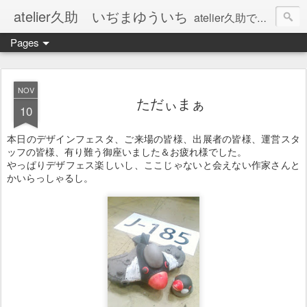
atelier久助 いぢまゆういち
atelier久助では土と火から暖かなモノたちを生み出しています。 ご覧になられた方が和んで頂ければ幸いです。
Pages
NOV
ただぃまぁ
10
本日のデザインフェスタ、ご来場の皆様、出展者の皆様、運営スタ
ッフの皆様、有り難う御座いました＆お疲れ様でした。
やっぱりデザフェス楽しいし、ここじゃないと会えない作家さんと
かいらっしゃるし。