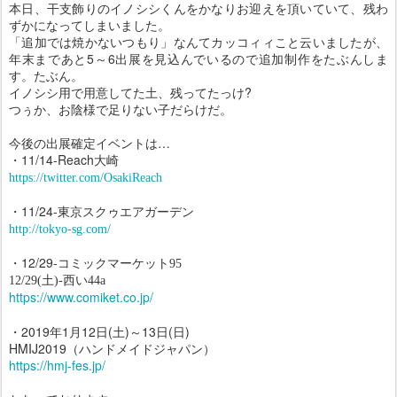
本日、干支飾りのイノシシくんをかなりお迎えを頂いていて、残わ
ずかになってしまいました。
「追加では焼かないつもり」なんてカッコィィこと云いましたが、
年末まであと5～6出展を見込んでいるので追加制作をたぶんしま
す。たぶん。
イノシシ用で用意してた土、残ってたっけ?
つぅか、お陰様で足りない子だらけだ。
今後の出展確定イベントは…
・11/14-Reach大崎
https://twitter.com/OsakiReach
・11/24-東京スクゥエアガーデン
http://tokyo-sg.com/
・12/29-
コミックマーケット95
12/29(土)-西い44a
https://www.comiket.co.jp/
・2019年1月12日(土)～13日(日)
HMIJ2019（ハンドメイドジャパン）
https://hmj-fes.jp/