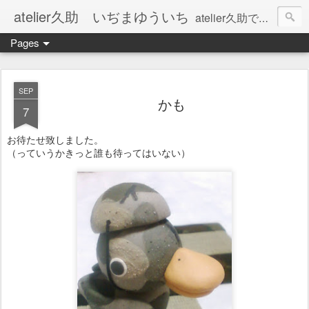
atelier久助 いぢまゆういち
atelier久助では土と火から暖かなモノたちを生み出しています。 ご覧になられた方が和んで頂ければ幸いです。
Pages
SEP
かも
7
お待たせ致しました。
（っていうかきっと誰も待ってはいない）