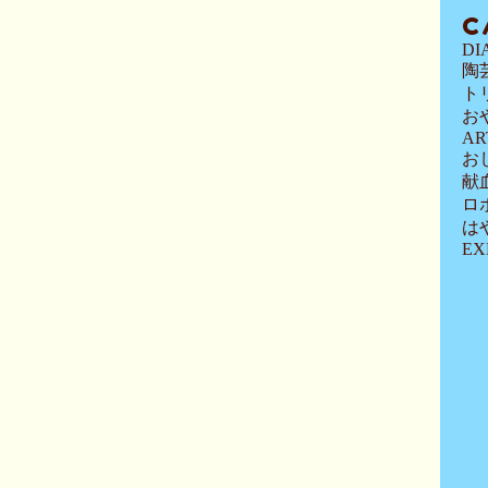
C
DI
陶
ト
お
AR
お
献
ロ
は
EX