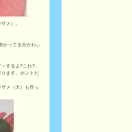
ロザメ）。
間掛かってる分かわぃ
～するよ?これ?」
有ります。ホントだ
ロザメ（大）も作っ