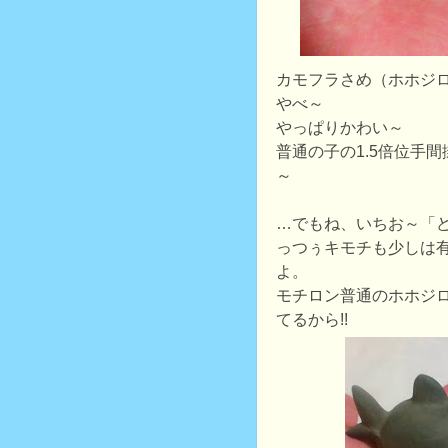
カモフラさめ（ホホジ
やべ～
やっぱりかわい～
普通の子の1.5倍位手
～
…でもね、いちお～「ど
っつぅキモチも少しは
よ。
モチロン普通のホホジ
てるから!!