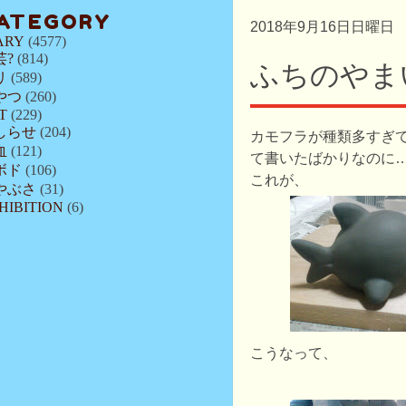
ATEGORY
2018年9月16日日曜日
ARY
(4577)
芸?
(814)
ふちのやま
リ
(589)
やつ
(260)
T
(229)
しらせ
(204)
カモフラが種類多すぎ
血
(121)
て書いたばかりなのに
ボド
(106)
これが、
やぶさ
(31)
HIBITION
(6)
こうなって、