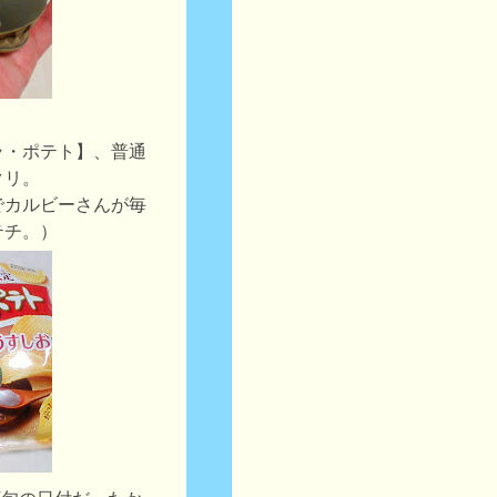
ラ・ポテト】、普通
クリ。
でカルビーさんが毎
テチ。）