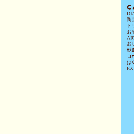
C
DI
陶
ト
お
AR
お
献
ロ
は
EX