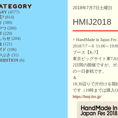
ATEGORY
2018年7月7日土曜日
ARY
(4577)
芸?
(814)
HMIJ2018
リ
(589)
やつ
(260)
T
(229)
しらせ
(204)
+ HandMade in Japan Fes
血
(121)
2018/7/7～8 11:00～19:0
ボド
(106)
ブース【K-7】
やぶさ
(31)
東京ビッグサイト東7,8
HIBITION
(6)
2日間の開催ですが、ボ
の一日参戦です。
＆
18:30辺りで片付けを
です（19時までは購入
https://hmj-fes.jp/