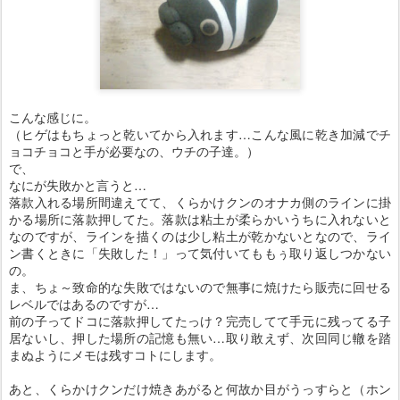
こんな感じに。
（ヒゲはもちょっと乾いてから入れます…こんな風に乾き加減でチ
ョコチョコと手が必要なの、ウチの子達。）
で、
なにが失敗かと言うと…
落款入れる場所間違えてて、くらかけクンのオナカ側のラインに掛
かる場所に落款押してた。落款は粘土が柔らかいうちに入れないと
なのですが、ラインを描くのは少し粘土が乾かないとなので、ライ
ン書くときに「失敗した！」って気付いてももぅ取り返しつかない
の。
ま、ちょ～致命的な失敗ではないので無事に焼けたら販売に回せる
レベルではあるのですが…
前の子ってドコに落款押してたっけ？完売してて手元に残ってる子
居ないし、押した場所の記憶も無い…取り敢えず、次回同じ轍を踏
まぬようにメモは残すコトにします。
あと、くらかけクンだけ焼きあがると何故か目がうっすらと（ホン