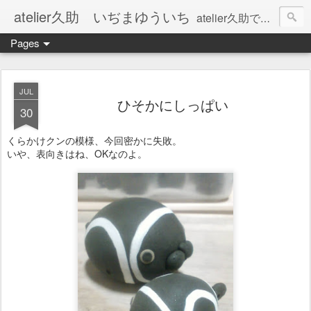
atelier久助 いぢまゆういち
atelier久助では土と火から暖かなモノたちを生み出しています。 ご覧になられた方が和んで頂ければ幸いです。
Pages
JUL
ひそかにしっぱい
30
くらかけクンの模様、今回密かに失敗。
いや、表向きはね、OKなのよ。