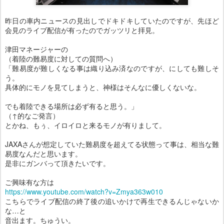
昨日の車内ニュースの見出しでドキドキしていたのですが、先ほど
会見のライブ配信が有ったのでガッツリと拝見。
津田マネージャーの
（着陸の難易度に対しての質問へ）
「難易度が難しくなる事は織り込み済なのですが、にしても難しそ
う。
具体的にモノを見てしまうと、神様はそんなに優しくないな。
でも着陸できる場所は必ず有ると思う。」
（↑的なご発言）
とかね、もぅ、イロイロと来るモノが有りまして。
JAXAさんが想定していた難易度を超えてる状態って事は、相当な難
易度なんだと思います。
是非にガンバって頂きたいです。
ご興味有な方は
https://www.youtube.com/watch?v=Zmya363w010
こちらでライブ配信の終了後の追いかけで再生できるんじゃないか
な…と
音出ます。ちゅうい。