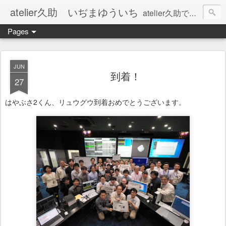
atelier久助 いぢまゆういち
atelier久助では土と火から暖かなモノたちを生み出しています。 ご覧になられた方が和んで頂ければ幸いです。
Pages
JUN
到着！
27
はやぶさ2くん、リュウグウ到着おめでとうございます。