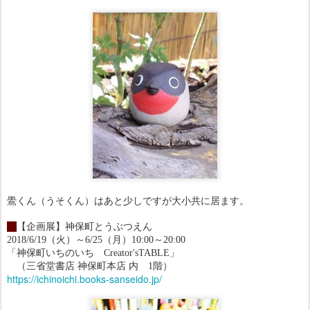
鷽くん（うそくん）はあと少しですが大小共に居ます。
・
【企画展】神保町とうぶつえん
2018/6/19（火）～6/25（月）10:00～20:00
「神保町いちのいち Creator'sTABLE」
（三省堂書店 神保町本店 内 1階）
https://ichinoichi.books-sanseido.jp/