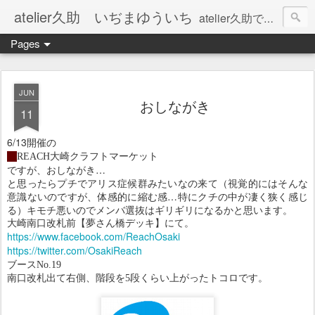
atelier久助 いぢまゆういち
atelier久助では土と火から暖かなモノたちを生み出しています。 ご覧になられた方が和んで頂ければ幸いです。
Pages
JUN
おしながき
11
6/13開催の
・
REACH大崎クラフトマーケット
ですが、おしながき…
と思ったらプチでアリス症候群みたいなの来て（視覚的にはそんな
意識ないのですが、体感的に縮む感…特にクチの中が凄く狭く感じ
る）キモチ悪いのでメンバ選抜はギリギリになるかと思います。
大崎南口改札前【夢さん橋デッキ】にて。
https://www.facebook.com/ReachOsaki
https://twitter.com/OsakiReach
ブースNo.19
南口改札出て右側、階段を5段くらい上がったトコロです。