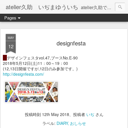
atelier久助 いぢまゆういち
atelier久助では土と火から暖かなモノたちを生み出しています。 ご覧になられた方が和んで頂ければ幸いです。
Pages
MAY
designfesta
12
・
デザインフェスタvol.47,ブースNo.E-90
2018年5月12日(土)11：00～19：00
(12,13日開催ですが,12日のみ参加です。)
http://designfesta.com/
投稿時刻
12th May 2018
、投稿者
いぢ
さん
ラベル:
DIARY
おしらせ