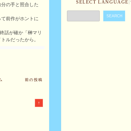
SELECT LANGUAGE
自分の手と照合した
って前作がホントに
最終話が確か「榊マリ
イトルだったから。
ム
前の投稿
↑