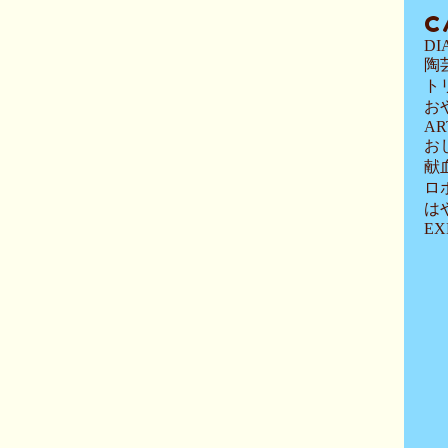
C
DI
陶
ト
お
AR
お
献
ロ
は
EX