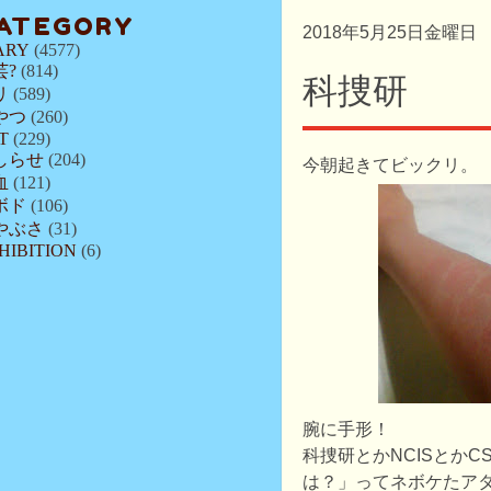
ATEGORY
2018年5月25日金曜日
ARY
(4577)
芸?
(814)
科捜研
リ
(589)
やつ
(260)
T
(229)
しらせ
(204)
今朝起きてビックリ。
血
(121)
ボド
(106)
やぶさ
(31)
HIBITION
(6)
腕に手形！
科捜研とかNCISとかC
は？」ってネボケたア