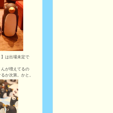
ト】は出場未定で
さんが増えてるの
けるか次第。かと。