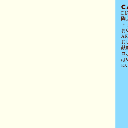
C
DI
陶
ト
お
AR
お
献
ロ
は
EX