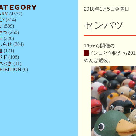
ATEGORY
2018年1月5日金曜日
ARY
(4577)
芸?
(814)
センバツ
リ
(589)
やつ
(260)
T
(229)
しらせ
(204)
1/6から開催の
血
(121)
・
インコと仲間たち20
ボド
(106)
めんば選抜。
やぶさ
(31)
HIBITION
(6)