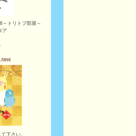
18～トリトブ部屋～
ロア
日）
.html
して下さい。