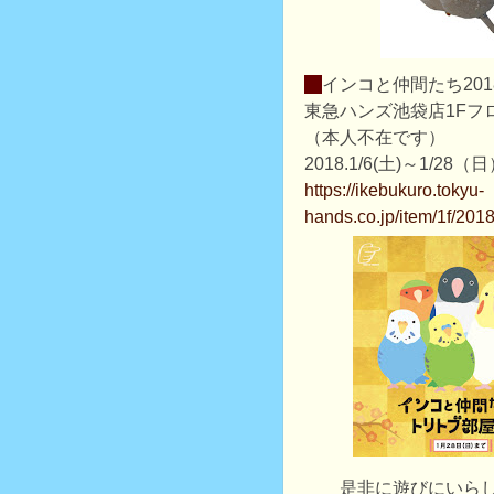
・
インコと仲間たち20
東急ハンズ池袋店1Fフ
（本人不在です）
2018.1/6(土)～1/28（
https://ikebukuro.tokyu-
hands.co.jp/item/1f/2018
是非に遊びにいら