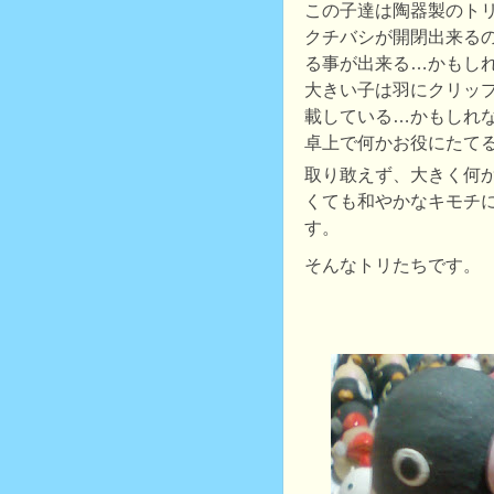
この子達は陶器製のト
クチバシが開閉出来る
る事が出来る…かもし
大きい子は羽にクリッ
載している…かもしれ
卓上で何かお役にたて
取り敢えず、大きく何
くても和やかなキモチ
す。
そんなトリたちです。