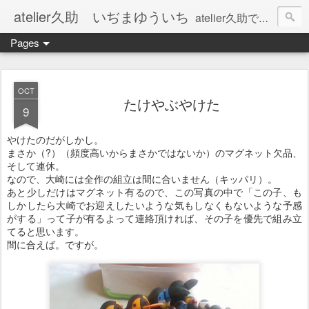
atelier久助 いぢまゆういち
atelier久助では土と火から暖かなモノたちを生み出しています。 ご覧になられた方が和んで頂ければ幸いです。
Pages
OCT
たけやぶやけた
9
やけたのだがしかし。
まさか（?）（頻度高いからまさかではないか）のマグネット欠品、
そして連休。
なので、大崎には全作の組立は間に合いません（キッパリ）。
あと少しだけはマグネット有るので、この写真の中で「この子、も
しかしたら大崎でお迎えしたいような気もしなくもないような予感
がする」って子が有るよって連絡頂ければ、その子を優先で組み立
てると思います。
間に合えば。ですが。