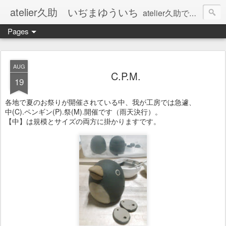
atelier久助 いぢまゆういち
atelier久助では土と火から暖かなモノたちを生み出しています。 ご覧になられた方が和んで頂ければ幸いです。
Pages
AUG
C.P.M.
19
各地で夏のお祭りが開催されている中、我が工房では急遽、
中(C).ペンギン(P).祭(M).開催です（雨天決行）。
【中】は規模とサイズの両方に掛かりますです。