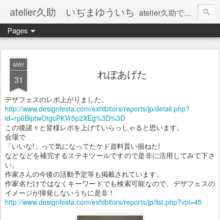
atelier久助 いぢまゆういち
atelier久助では土と火から暖かなモノたちを生み出しています。 ご覧になられた方が和んで頂ければ幸いです。
Pages
MAY
れぽあげた
31
デザフェスのレポ上がりました。
http://www.designfesta.com/exhibitors/reports/jp/detail.php?
id=rp6BlptwOtgcPKVr5p2XEg%3D%3D
この後諸々と皆様レポを上げていらっしゃると思います。
会場で
「いいな!」って気になってたケド資料貰い損ねた!
などなどを補完するステキツールですので是非に活用してみて下さ
い。
作家さんの今後の活動予定等も掲載されています。
作家名だけではなくキーワードでも検索可能なので、デザフェスの
イメージが揮発しないうちに是非！
http://www.designfesta.com/exhibitors/reports/jp/list.php?vol=45