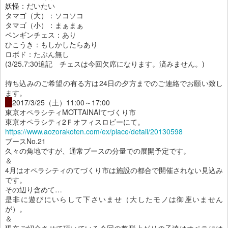
妖怪：だいたい
タマゴ（大）：ソコソコ
タマゴ（小）：まぁまぁ
ペンギンチェス：あり
ひこうき：もしかしたらあり
ロボド：たぶん無し
(3/25.7:30追記 チェスは今回欠席になります。済みません。)
持ち込みのご希望の有る方は24日の夕方までのご連絡でお願い致し
ます。
・
2017/3/25（土）11:00～17:00
東京オペラシティMOTTAINAIてづくり市
東京オペラシティ2Ｆオフィスロビーにて。
https://www.aozorakoten.com/ex/place/detail/20130598
ブースNo.21
久々の角地ですが、通常ブースの分量での展開予定です。
＆
4月はオペラシティのてづくり市は施設の都合で開催されない見込み
です。
その辺り含めて…
是非に遊びにいらして下さいませ（大したモノは御座いません
が）。
＆
現在ご紹介させて頂いている今回の整形上がりの子達はオペラには