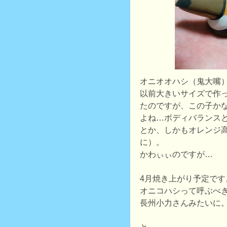
オニオオハシ（鬼大嘴
以前大きいサイズで作
たのですが、この子か
よね…ボディバランス
とか、しかもオレンジ
に）。
かわぃぃのですが…
4月焼き上がり予定です
オニコハシって呼ぶべ
長州小力さんみたいに