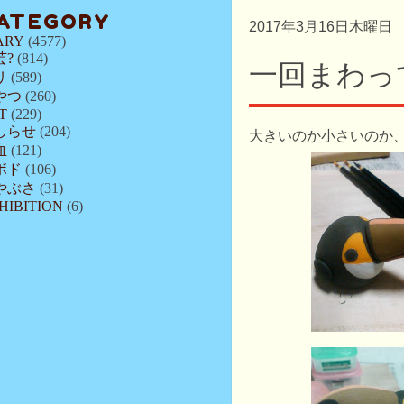
ATEGORY
2017年3月16日木曜日
ARY
(4577)
芸?
(814)
一回まわっ
リ
(589)
やつ
(260)
T
(229)
しらせ
(204)
大きいのか小さいのか
血
(121)
ボド
(106)
やぶさ
(31)
HIBITION
(6)