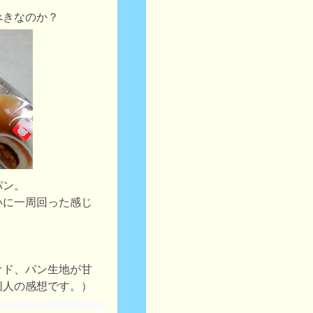
べきなのか？
パン。
いに一周回った感じ
ケド、パン生地が甘
個人の感想です。）