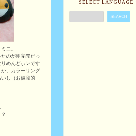
SELECT LANGUAGE
）ミニ。
ったのが即完売だっ
なりめんどぃンです
とか、カラーリング
高いし（お値段的
。
き？
。