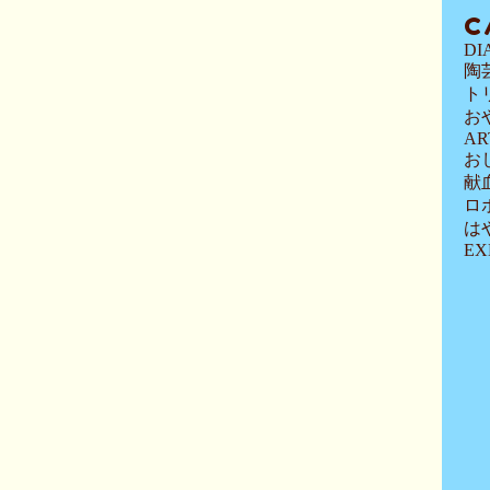
C
DI
陶
ト
お
AR
お
献
ロ
は
EX