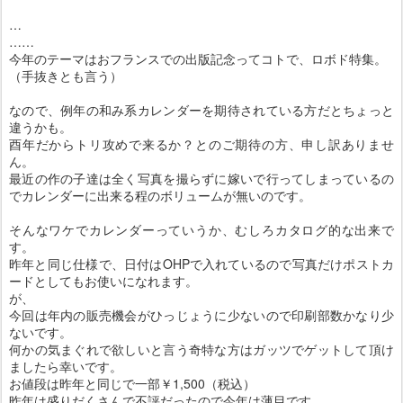
…
……
今年のテーマはおフランスでの出版記念ってコトで、ロボド特集。
（手抜きとも言う）
なので、例年の和み系カレンダーを期待されている方だとちょっと
違うかも。
酉年だからトリ攻めで来るか？とのご期待の方、申し訳ありませ
ん。
最近の作の子達は全く写真を撮らずに嫁いで行ってしまっているの
でカレンダーに出来る程のボリュームが無いのです。
そんなワケでカレンダーっていうか、むしろカタログ的な出来で
す。
昨年と同じ仕様で、日付はOHPで入れているので写真だけポストカ
ードとしてもお使いになれます。
が、
今回は年内の販売機会がひっじょうに少ないので印刷部数かなり少
ないです。
何かの気まぐれで欲しいと言う奇特な方はガッツでゲットして頂け
ましたら幸いです。
お値段は昨年と同じで一部￥1,500（税込）
昨年は盛りだくさんで不評だったので今年は薄目です。