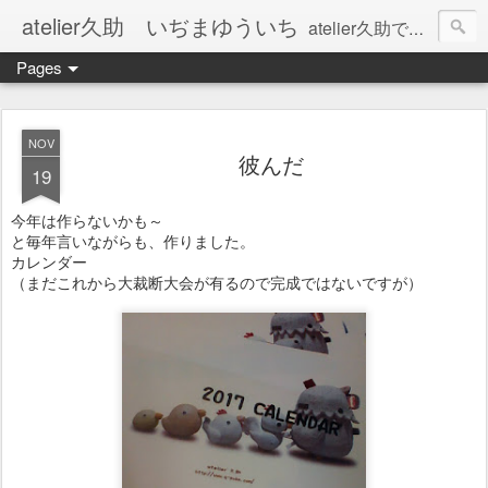
atelier久助 いぢまゆういち
atelier久助では土と火から暖かなモノたちを生み出しています。 ご覧になられた方が和んで頂ければ幸いです。
Pages
NOV
彼んだ
19
今年は作らないかも～
と毎年言いながらも、作りました。
カレンダー
（まだこれから大裁断大会が有るので完成ではないですが）