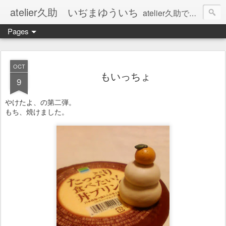
atelier久助 いぢまゆういち
atelier久助では土と火から暖かなモノたちを生み出しています。 ご覧になられた方が和んで頂ければ幸いです。
Pages
OCT
もいっちょ
9
やけたよ、の第二弾。
もち、焼けました。