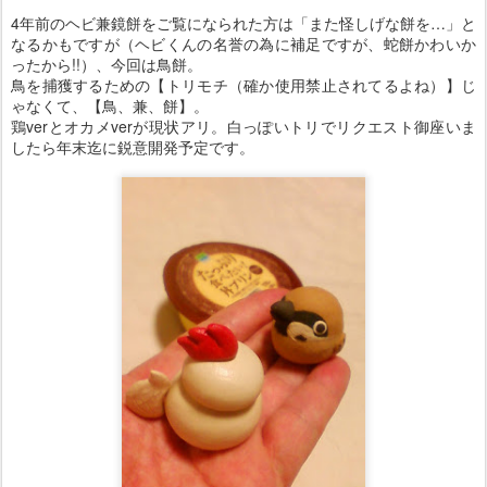
4年前のヘビ兼鏡餅をご覧になられた方は「また怪しげな餅を…」と
なるかもですが（ヘビくんの名誉の為に補足ですが、蛇餅かわいか
ったから!!）、今回は鳥餅。
鳥を捕獲するための【トリモチ（確か使用禁止されてるよね）】じ
ゃなくて、【鳥、兼、餅】。
鶏verとオカメverが現状アリ。白っぽいトリでリクエスト御座いま
したら年末迄に鋭意開発予定です。