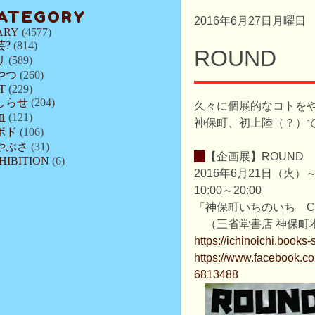
ATEGORY
2016年6月27日月曜日
ARY
(4577)
芸?
(814)
ROUND
リ
(589)
やつ
(260)
T
(229)
しらせ
(204)
久々に個展的なコトを
血
(121)
神保町、初上陸（？）
ボド
(106)
やぶさ
(31)
・
【企画展】ROUND
HIBITION
(6)
2016年6月21日（火
10:00～20:00
「神保町いちのいち Crea
（三省堂書店 神保町本
https://ichinoichi.books-
https://www.facebook.c
6813488