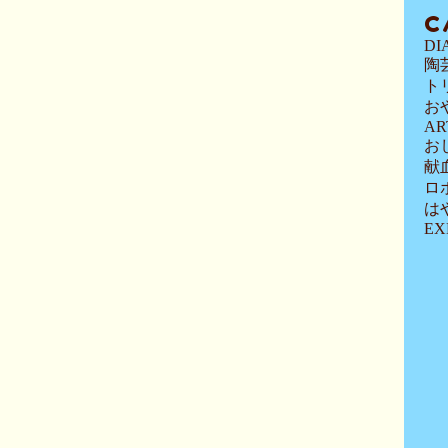
C
DI
陶
ト
お
AR
お
献
ロ
は
EX