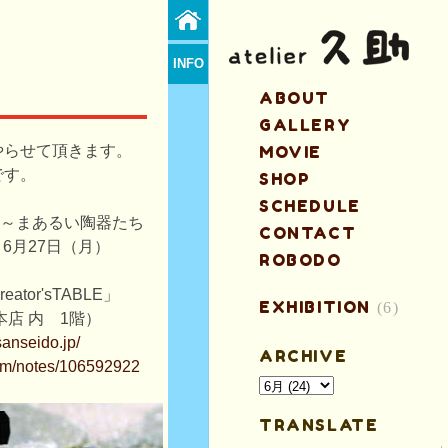
INFO
ABOUT
GALLERY
やらせて頂きます。
MOVIE
です。
SHOP
SCHEDULE
 ～まあるい陶器たち
CONTACT
）～6月27日（月）
ROBODO
tor'sTABLE」
EXHIBITION
(6)
店 内 1階）
sanseido.jp/
ARCHIVE
om/notes/106592922
TRANSLATE