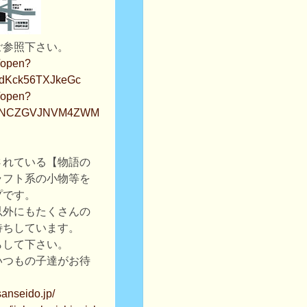
ご参照下さい。
m/open?
dKck56TXJkeGc
m/open?
Z1NCZGVJNVM4ZWM
されている【物語の
ラフト系の小物等を
プです。
以外にもたくさんの
待ちしています。
らして下さい。
いつもの子達がお待
sanseido.jp/